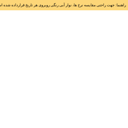
راهنما: جهت راحتی مقایسه نرخ ها، نوار آبی رنگی روبروی هر تاریخ قرارداده شده 