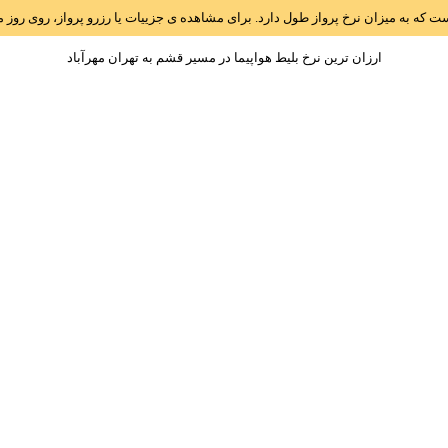
است که به میزان نرخ پرواز طول دارد. برای مشاهده ی جزییات یا رزرو پرواز، روی رو
ارزان ترین نرخ بلیط هواپیما در مسیر قشم به تهران مهرآباد