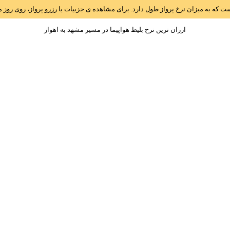
است که به میزان نرخ پرواز طول دارد. برای مشاهده ی جزییات یا رزرو پرواز، روی رو
ارزان ترین نرخ بلیط هواپیما در مسیر مشهد به اهواز