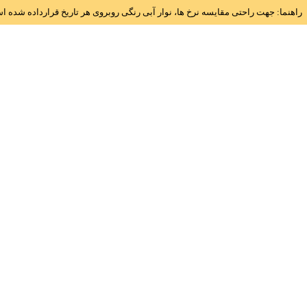
راهنما: جهت راحتی مقایسه نرخ ها، نوار آبی رنگی روبروی هر تاریخ قرارداده شده 